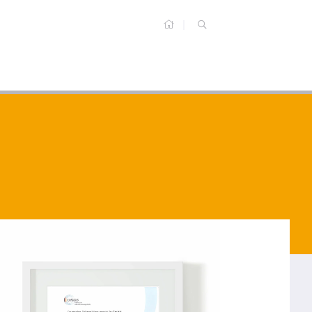
带有数字输出信号（IO-Link、RS 485 Modbus、I2C）的压力变送器产品系列已移至其独立的菜单项中。
在压力和液位测量方面的咨询服务以及提供专业的解决方案上，BD传感器公司堪称无与伦比。
BD SIMEX产品线除了在压力测量和液位测量方面的应用外，还提供了广泛的其他应用。这包括过程显示器、数据记录仪、脉冲计数器以及输入/输出模块。
BD传感器公司拥有一个内部压力测量校准实验室，该实验室获得了德国认可委员会（DAkkS）的认可，可进行最高达800巴的相对压力和绝对压力的校准。
为您的应用找到最佳解决方案——这是我们的承诺。凭借丰富的经验、专业能力和专业知识，同时考虑到您所在行业的特殊情况。请继续阅读，了解我们测量技术广泛的应用领域。
BD传感器公司是全球为数不多能够生产四种工业压力测量中最常用传感器技术的公司之一，这些技术要么由公司内部自主生产，要么是凭借BD传感器公司的专业技术与合作伙伴共同生产。
如果您对我们的产品及应用存在任何技术方面的问题，无论问题性质如何，我们的销售团队都随时准备为您提供帮助——响应迅速、专业可靠且专注于解决问题。