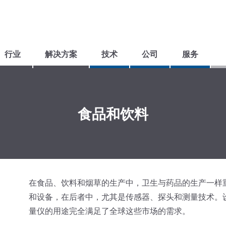
行业
解决方案
技术
公司
服务
DMK 387压力变送器——一款功能极为多样的产品，适用于测量较小的系统压力和液位高度。
可拆卸的LMK 808 浸入式探头——坚固耐用，配备陶瓷传感器，集成了过压保护功能，并且能防止被啮齿动物损坏。
用于显示和分析的仪器将确保您能够获取测量数据以进行评估。在此，我们提供种类繁多的产品，并推荐……
如果您在应用过程中遇到了无法解决的问题，请联系我们！我们很乐意提供帮助。
我们的承诺是，无论是在技术方面还是价格方面，都为客户提供最适合其应用需求的产品。
因此，我们愿意对现有产品进行修改，或者为您设计定制化的解决方案。
BD传感器公司的压力测量技术在众多行业中都有应用。我们保证所提供的产品均已通过认证，符合其目标市场的各项要求。
从1994年开始，一个概念付诸实践，很快便成了一个坚定不移的理念。自那以后，这个理念不断发展。
食品和饮料
在食品、饮料和烟草的生产中，卫生与药品的生产一样
和设备，在后者中，尤其是传感器、探头和测量技术。设计和
量仪的用途完全满足了全球这些市场的需求。