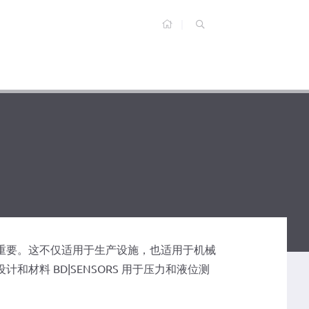
带有数字输出信号（IO-Link、RS 485 Modbus、I2C）的压力变送器产品系列已移至其独立的菜单项中。
在压力和液位测量方面的咨询服务以及提供专业的解决方案上，BD传感器公司堪称无与伦比。
BD SIMEX产品线除了在压力测量和液位测量方面的应用外，还提供了广泛的其他应用。这包括过程显示器、数据记录仪、脉冲计数器以及输入/输出模块。
BD传感器公司拥有一个内部压力测量校准实验室，该实验室获得了德国认可委员会（DAkkS）的认可，可进行最高达800巴的相对压力和绝对压力的校准。
为您的应用找到最佳解决方案——这是我们的承诺。凭借丰富的经验、专业能力和专业知识，同时考虑到您所在行业的特殊情况。请继续阅读，了解我们测量技术广泛的应用领域。
BD传感器公司是全球为数不多能够生产四种工业压力测量中最常用传感器技术的公司之一，这些技术要么由公司内部自主生产，要么是凭借BD传感器公司的专业技术与合作伙伴共同生产。
如果您对我们的产品及应用存在任何技术方面的问题，无论问题性质如何，我们的销售团队都随时准备为您提供帮助——响应迅速、专业可靠且专注于解决问题。
重要。这不仅适用于生产设施，也适用于机械
材料 BD|SENSORS 用于压力和液位测